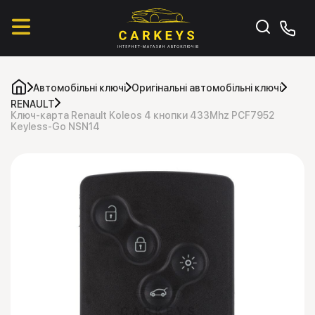
Автомобільні ключі
Оригінальні автомобільні ключі
RENAULT
Ключ-карта Renault Koleos 4 кнопки 433Mhz PCF7952
Keyless-Go NSN14