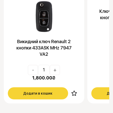
Ключ з
кноп
Викидний ключ Renault 2
кнопки 433ASK MHz 7947
VA2
-
+
1,800.00
₴
Додати в кошик
Дод