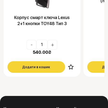
(ле
Корпус смарт ключа Lexus
2+1 кнопки TOY48 Тип 3
-
+
540.00
₴
Додати в кошик
Дод