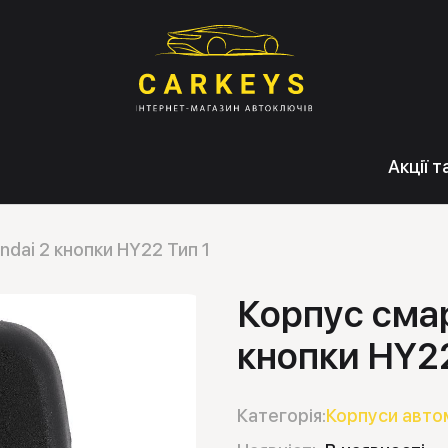
Акції 
dai 2 кнопки HY22 Тип 1
Корпус смар
кнопки HY22
Категорія:
Корпуси авто