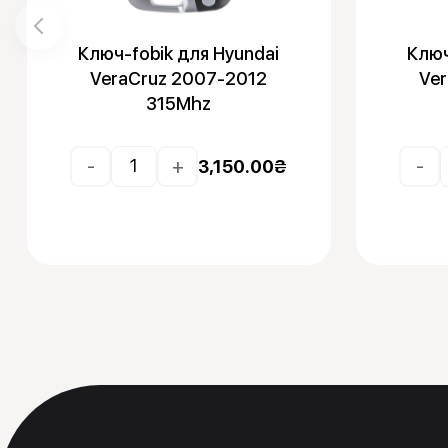
Ключ-fobik для Hyundai
Ключ
VeraCruz 2007-2012
Ve
315Mhz
-
+
-
3,150.00
₴