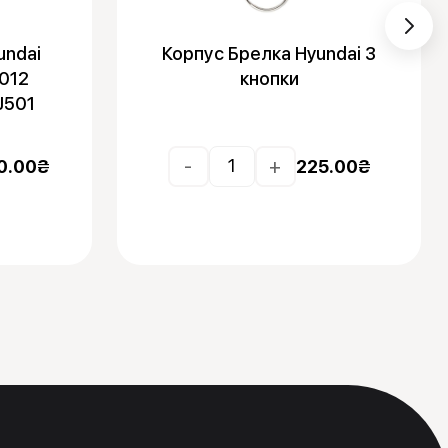
undai
Корпус Брелка Hyundai 3
012
кнопки
J501
-
+
0.00
₴
225.00
₴