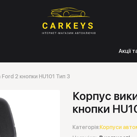
Акції 
Ford 2 кнопки HU101 Тип 3
Корпус вики
кнопки HU10
Категорія:
Корпуси авто