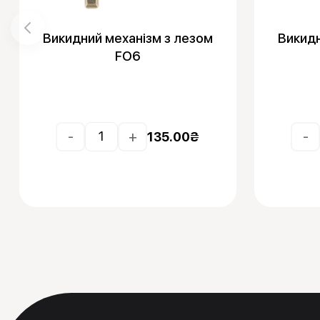
Викидний механізм з лезом
Викидн
FO6
-
+
-
135.00
₴