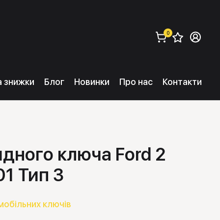
0
Збере
Ув
замовити (
0
) 
та знижки
Блог
Новинки
Про нас
Контакти
дного ключа Ford 2
1 Тип 3
мобільних ключів