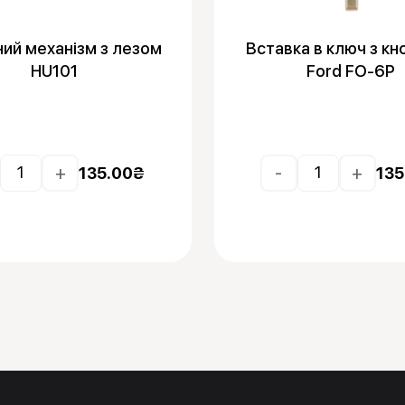
ий механізм з лезом
Вставка в ключ з к
HU101
Ford FO-6P
+
-
+
135.00
₴
135