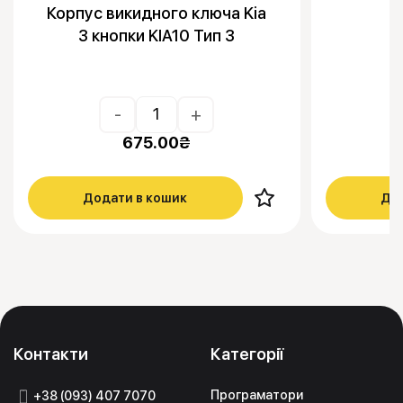
Корпус викидного ключа Kia
3 кнопки KIA10 Тип 3
-
+
675.00
₴
Додати в кошик
Дод
Контакти
Категорії
Програматори
+38 (093) 407 7070