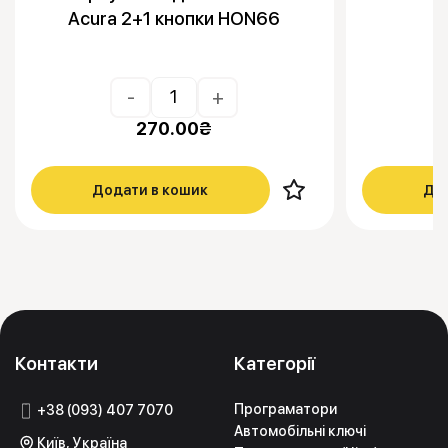
Acura 2+1 кнопки HON66
-
+
270.00
₴
Додати в кошик
Дод
Контакти
Категорії
Програматори
+38 (093) 407 7070
Автомобільні ключі
Київ, Україна