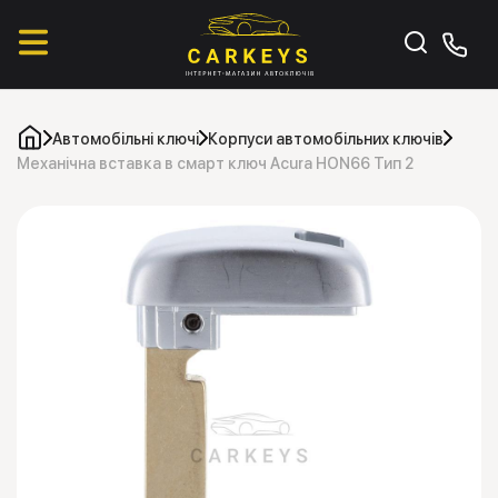
Автомобільні ключі
Корпуси автомобільних ключів
Механічна вставка в смарт ключ Acura HON66 Тип 2