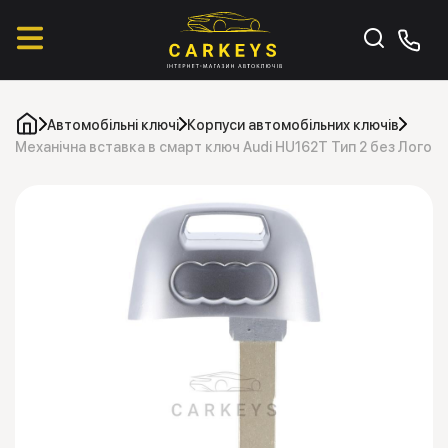
Автомобільні ключі
Корпуси автомобільних ключів
Механічна вставка в смарт ключ Audi HU162T Тип 2 без Лого