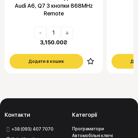
Audi A6, Q7 3 кнопки 868MHz
Remote
-
+
3,150.00
₴
Додати в кошик
Дод
Контакти
Категорії
Програматори
+38 (093) 407 7070
Автомобільні ключі