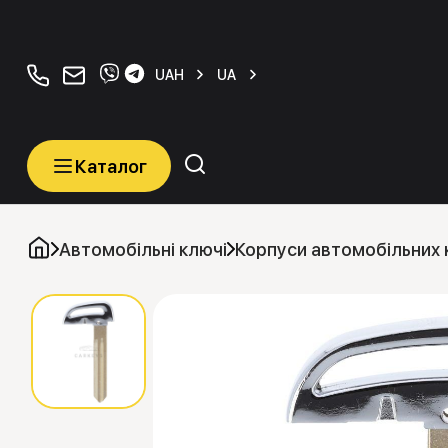
+380934077070
orders@carkeys.com.ua
UAH
UA
Каталог
Каталог
Категорії
Автомобільні ключі
Корпуси автомобільних 
Автомобільні ключі
Транспордери (Чіпи)
Програматори