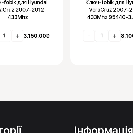
-fobik для Hyundai
Ключ-fobik для Hy
raCruz 2007-2012
VeraCruz 2007-2
433Mhz
433Mhz 95440-3
+
-
+
3,150.00
₴
8,10
горії
Інформаці