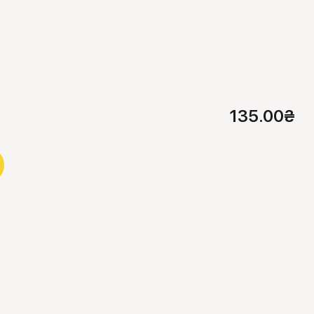
135.00
₴