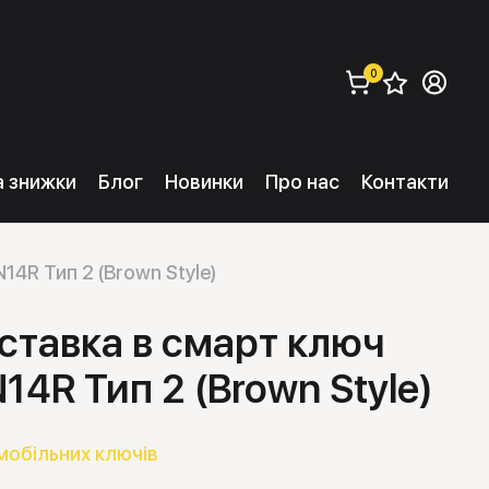
0
Збере
Ув
замовити (
0
) 
та знижки
Блог
Новинки
Про нас
Контакти
14R Тип 2 (Brown Style)
ставка в смарт ключ
14R Тип 2 (Brown Style)
мобільних ключів