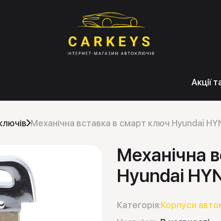
Акції 
ключів
Механічна вставка в смарт ключ Hyundai HYN
Механічна в
Hyundai HYN
Категорія:
Корпуси авто