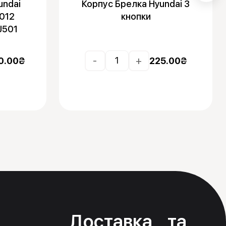
undai
Корпус Брелка Hyundai 3
012
кнопки
J501
-
+
0.00
₴
225.00
₴
я
Доставка та