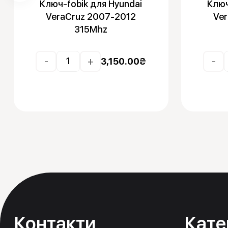
Ключ-fobik для Hyundai
Ключ
VeraCruz 2007-2012
Ve
315Mhz
-
+
-
3,150.00
₴
Контакти
Кате