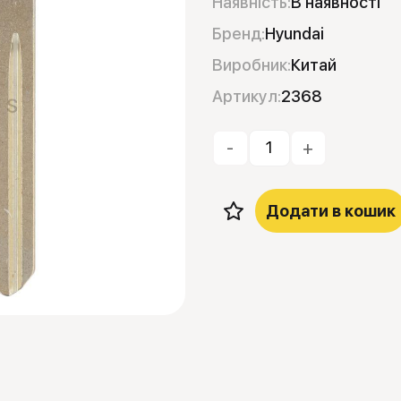
Наявність:
В наявності
Бренд:
Hyundai
Виробник:
Китай
Артикул:
2368
-
+
Додати в кошик