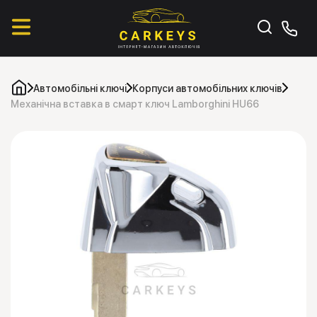
Автомобільні ключі
Корпуси автомобільних ключів
Механічна вставка в смарт ключ Lamborghini HU66