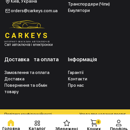
Київ, Україна
Транспордери (Чіпи)
Емулятори
orders@carkeys.com.ua
Світ автоключів і електроніки
Доставка та оплата
Інформація
Замовлення та оплата
Гарантії
Доставка
Контакти
Повернення та обмін
Про нас
товару
Політика конфіденційності
Угода про надання послуг
0
Головна
Каталог
Збережені
Кошик
Профіль