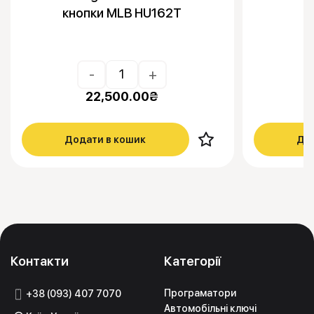
кнопки MLB HU162T
-
+
22,500.00
₴
Додати в кошик
Дод
Контакти
Категорії
Програматори
+38 (093) 407 7070
Автомобільні ключі