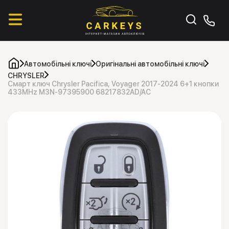
Автомобільні ключі
Оригінальні автомобільні ключі
CHRYSLER
Смарт ключ Chrysler Pacifica, Voyager 2017-2024 6+1 кнопки
433MHz M3N-97395900 68217832AD/AC