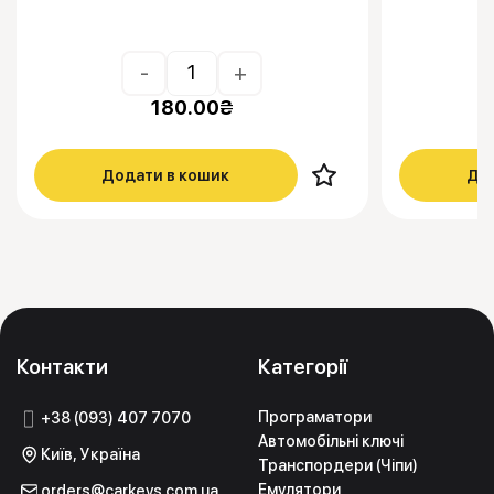
-
+
180.00
₴
Додати в кошик
Дод
Контакти
Категорії
Програматори
+38 (093) 407 7070
Автомобільні ключі
Київ, Україна
Транспордери (Чіпи)
Емулятори
orders@carkeys.com.ua