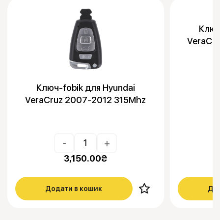
Ключ
VeraCr
Ключ-fobik для Hyundai
VeraCruz 2007-2012 315Mhz
-
+
3,150.00
₴
Додати в кошик
Дод