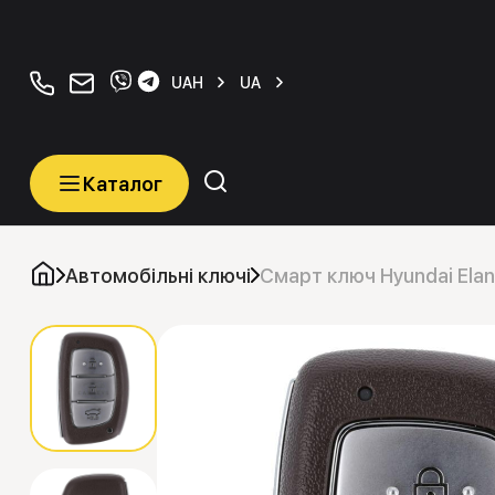
+380934077070
orders@carkeys.com.ua
UAH
UA
Каталог
Каталог
Категорії
Автомобільні ключі
Смарт ключ Hyundai Ela
Автомобільні ключі
Транспордери (Чіпи)
Програматори