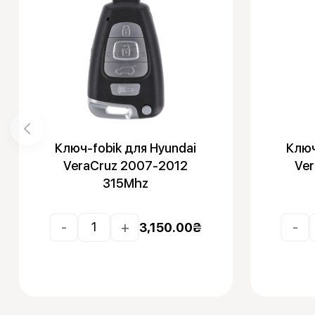
Ключ-fobik для Hyundai
Ключ
VeraCruz 2007-2012
Ve
315Mhz
-
+
-
3,150.00
₴