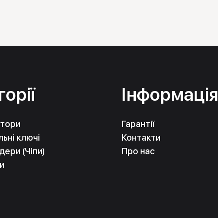
горії
Інформаці
тори
Гарантії
ьні ключі
Контакти
ери (Чіпи)
Про нас
и