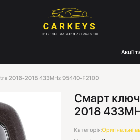
Акції 
ntra 2016-2018 433MHz 95440-F2100
Смарт ключ 
2018 433MH
Категорія:
Оригінальні а