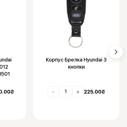
undai
Корпус Брелка Hyundai 3
012
кнопки
J501
-
+
0.00
₴
225.00
₴