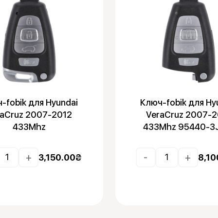
-fobik для Hyundai
Ключ-fobik для Hy
raCruz 2007-2012
VeraCruz 2007-2
433Mhz
433Mhz 95440-3
+
-
+
3,150.00
₴
8,10