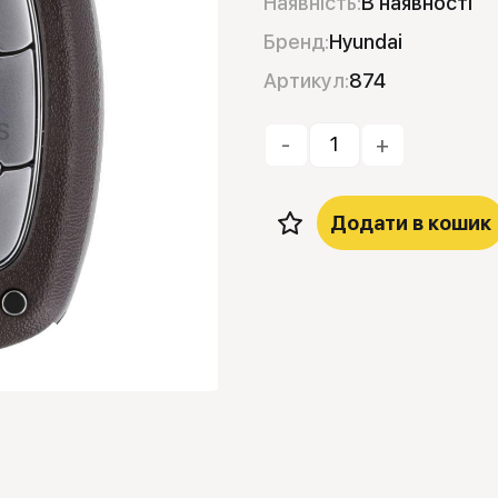
Наявність:
В наявності
Бренд:
Hyundai
Артикул:
874
-
+
Додати в кошик