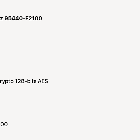
Hz 95440-F2100
rypto 128-bits AES
100