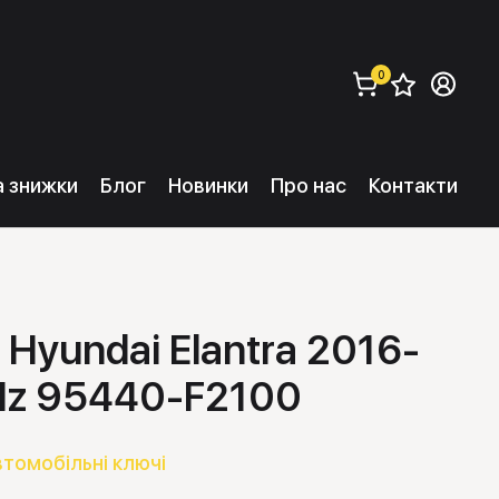
0
Збере
Ув
замовити (
0
) 
та знижки
Блог
Новинки
Про нас
Контакти
Hyundai Elantra 2016-
z 95440-F2100
втомобільні ключі