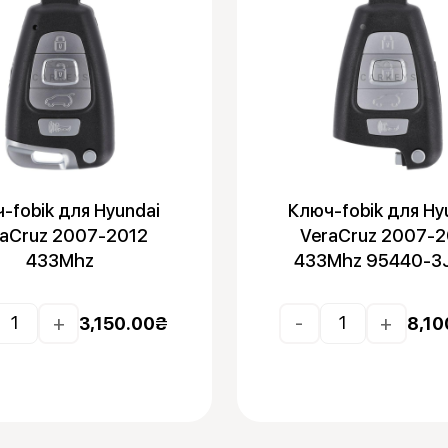
-fobik для Hyundai
Ключ-fobik для Hy
raCruz 2007-2012
VeraCruz 2007-2
433Mhz
433Mhz 95440-3
+
-
+
3,150.00
₴
8,10