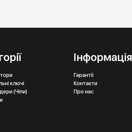
горії
Інформаці
тори
Гарантії
ьні ключі
Контакти
ери (Чіпи)
Про нас
и