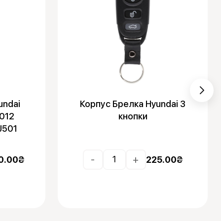
undai
Корпус Брелка Hyundai 3
012
кнопки
J501
-
+
0.00
₴
225.00
₴