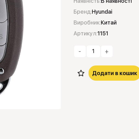
Наявність:
В наявності
Бренд:
Hyundai
Виробник:
Китай
Артикул:
1151
-
+
Додати в кошик