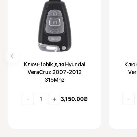
Ключ-fobik для Hyundai
Ключ
VeraCruz 2007-2012
Ve
315Mhz
-
+
-
3,150.00
₴