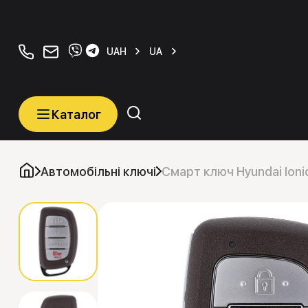
+380934077070
orders@carkeys.com.ua
UAH
UA
Каталог
Каталог
Категорії
Автомобільні ключі
Смарт ключ Hyundai Io
Автомобільні ключі
Транспордери (Чіпи)
Програматори