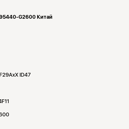
 95440-G2600 Китай
F29AxX ID47
4F11
600