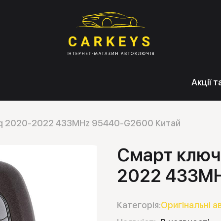
Акції 
niq 2020-2022 433MHz 95440-G2600 Китай
Смарт ключ 
2022 433MH
Категорія:
Оригінальні а