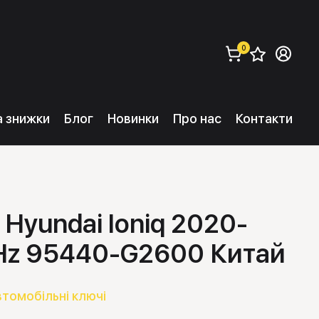
0
Збере
Ув
замовити (
0
) 
та знижки
Блог
Новинки
Про нас
Контакти
Hyundai Ioniq 2020-
z 95440-G2600 Китай
втомобільні ключі