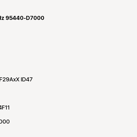
Hz 95440-D7000
F29AxX ID47
4F11
000