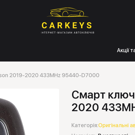
Акції 
cson 2019-2020 433MHz 95440-D7000
Смарт ключ
2020 433M
Категорія:
Оригінальні а