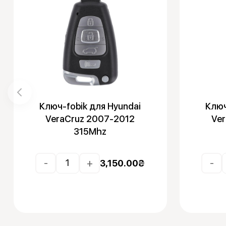
Ключ-fobik для Hyundai
Ключ
VeraCruz 2007-2012
Ve
315Mhz
-
+
-
3,150.00
₴