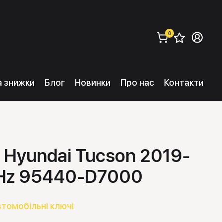
0
Збере
Ув
замовити (
0
) 
та знижки
Блог
Новинки
Про нас
Контакти
 Hyundai Tucson 2019-
Hz 95440-D7000
втомобільні ключі