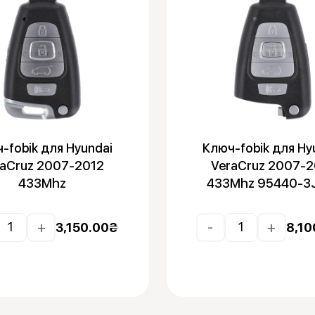
-fobik для Hyundai
Ключ-fobik для Hy
raCruz 2007-2012
VeraCruz 2007-2
433Mhz
433Mhz 95440-3
+
-
+
3,150.00
₴
8,10