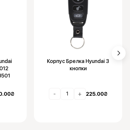
undai
Корпус Брелка Hyundai 3
012
кнопки
J501
-
+
0.00
₴
225.00
₴