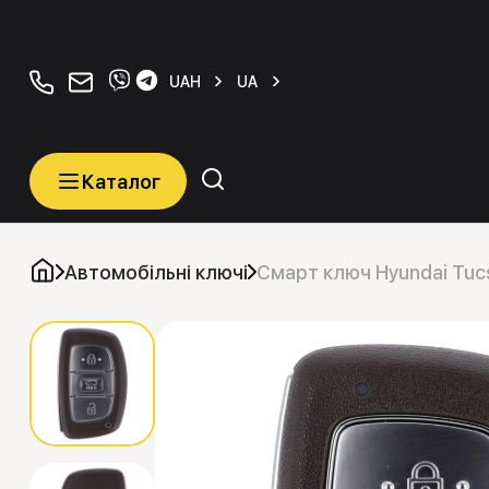
+380934077070
orders@carkeys.com.ua
UAH
UA
Каталог
Каталог
Категорії
Автомобільні ключі
Смарт ключ Hyundai Tu
Автомобільні ключі
Транспордери (Чіпи)
Програматори