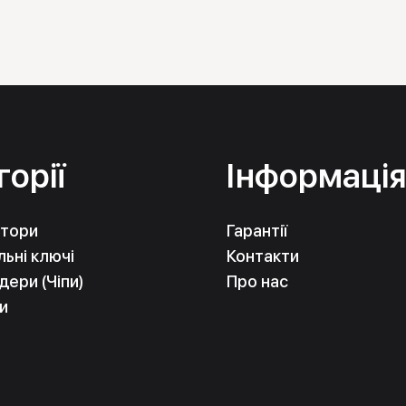
горії
Інформаці
тори
Гарантії
ьні ключі
Контакти
ери (Чіпи)
Про нас
и