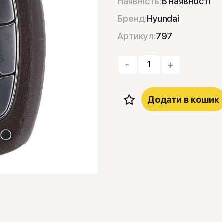
Наявність:
В наявності
Бренд:
Hyundai
Артикул:
797
-
+
Додати в кошик