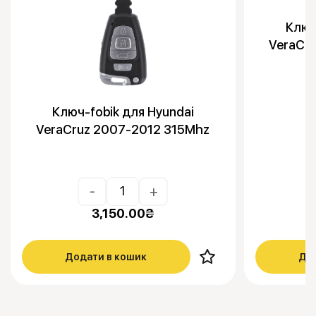
Ключ
VeraCr
Ключ-fobik для Hyundai
VeraCruz 2007-2012 315Mhz
-
+
3,150.00
₴
Додати в кошик
Дод