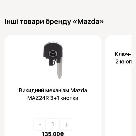
Інші товари бренду «Mazda»
Ключ-ка
2 кнопк
Викидний механізм Mazda
MAZ24R 3+1 кнопки
-
+
135.00
₴