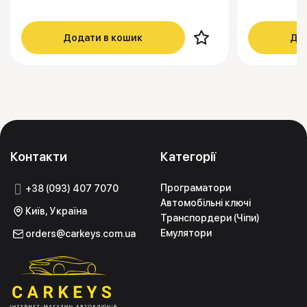
Додати в кошик
Дод
Контакти
Категорії
Програматори
+38 (093) 407 7070
Автомобільні ключі
Київ, Україна
Транспордери (Чіпи)
Емулятори
orders@carkeys.com.ua