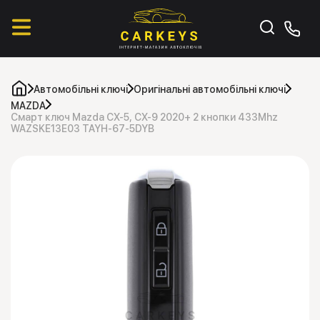
Автомобільні ключі
Оригінальні автомобільні ключі
MAZDA
Смарт ключ Mazda CX-5, CX-9 2020+ 2 кнопки 433Mhz
WAZSKE13E03 TAYH-67-5DYB