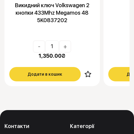
Викидний ключ Volkswagen 2
кнопки 433Mhz Megamos 48
5K0837202
-
+
1,350.00
₴
Додати в кошик
Дод
Контакти
Категорії