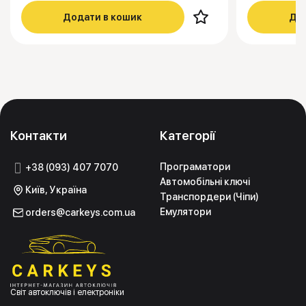
Додати в кошик
Дод
Контакти
Категорії
Програматори
+38 (093) 407 7070
Автомобільні ключі
Київ, Україна
Транспордери (Чіпи)
Емулятори
orders@carkeys.com.ua
Світ автоключів і електроніки