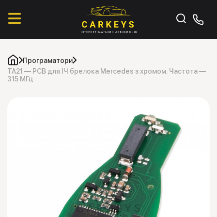
Програматори
TA21 — PCB для ІЧ брелока Mercedes з хромом. Частота —
315 МГц