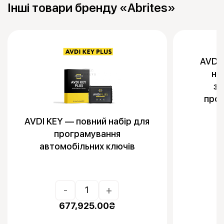
Інші товари бренду «Abrites»
AVDI 
на
за
прог
AVDI KEY — повний набір для
програмування
автомобільних ключів
-
+
677,925.00
₴