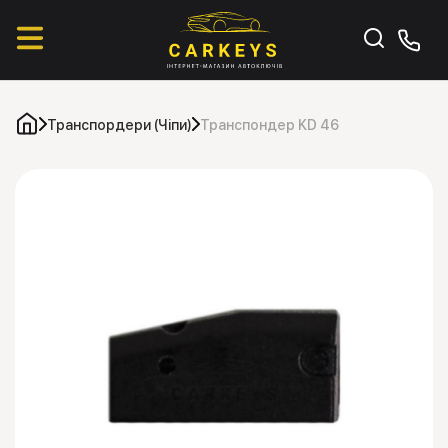
Транспордери (Чіпи)
Транспондер KD 46