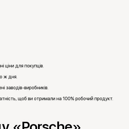
і ціни для покупців.
о ж дня.
ні заводів-виробників.
тність, щоб ви отримали на 100% робочий продукт.
ду «Porsche»