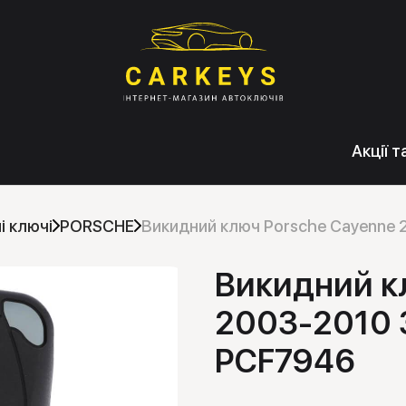
Акції 
і ключі
PORSCHE
Викидний ключ Porsche Cayenne
Викидний к
2003-2010 
PCF7946