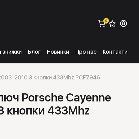
0
Збере
Ув
замовити (
0
) 
та знижки
Блог
Новинки
Про нас
Контакти
 2003-2010 3 кнопки 433Mhz PCF7946
люч Porsche Cayenne
3 кнопки 433Mhz