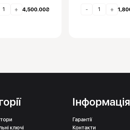
+
-
+
4,500.00
₴
1,80
горії
Інформаці
тори
Гарантії
ьні ключі
Контакти