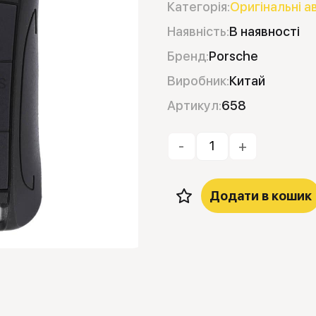
Категорія:
Оригінальні а
Наявність:
В наявності
Бренд:
Porsche
Виробник:
Китай
Артикул:
658
-
+
Додати в кошик