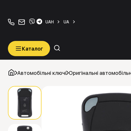
+380934077070
orders@carkeys.com.ua
UAH
UA
Каталог
Каталог
Категорії
Автомобільні ключі
Оригінальні автомобільн
Автомобільні ключі
Транспордери (Чіпи)
Програматори