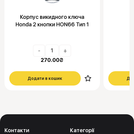
Корпус викидного ключа
Honda 2 кнопки HON66 Тип 1
-
+
270.00
₴
Додати в кошик
Дод
Контакти
Категорії