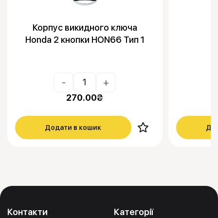
Корпус викидного ключа
Honda 2 кнопки HON66 Тип 1
-
+
270.00
₴
Додати в кошик
Дод
Контакти
Категорії