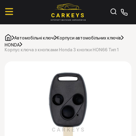
Автомобільні ключі
Корпуси автомобільних ключів
HONDA
Корпус ключа з кнопками Honda 3 кнопки HON66 Тип 1