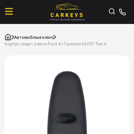
Автомобільні ключі
Корпус смарт ключа Ford 4+1 кнопки HU101 Тип 4