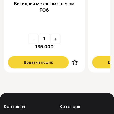
Викидний механізм з лезом
FO6
-
+
135.00
₴
Додати в кошик
Дод
Контакти
Категорії