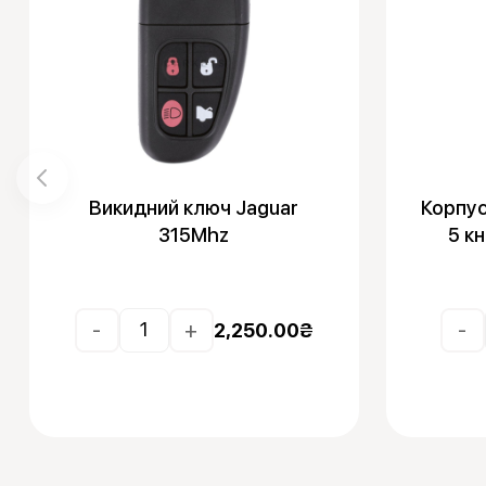
Викидний ключ Jaguar
Корпус
315Mhz
5 к
-
+
-
2,250.00
₴