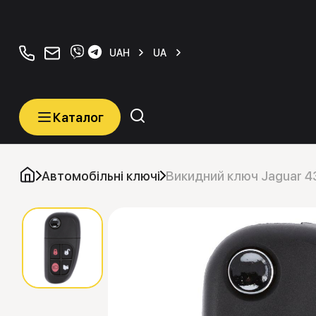
+380934077070
orders@carkeys.com.ua
UAH
UA
Каталог
Каталог
Категорії
Автомобільні ключі
Викидний ключ Jaguar 
Автомобільні ключі
Транспордери (Чіпи)
Програматори