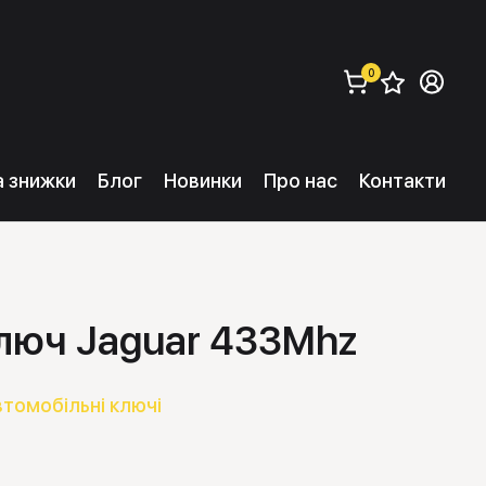
0
Збере
Ув
замовити (
0
) 
та знижки
Блог
Новинки
Про нас
Контакти
люч Jaguar 433Mhz
втомобільні ключі