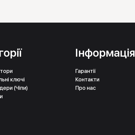
горії
Інформаці
тори
Гарантії
ьні ключі
Контакти
ери (Чіпи)
Про нас
и