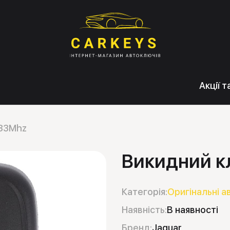
Акції 
433Mhz
Викидний к
Категорія:
Оригінальні а
Наявність:
В наявності
Бренд:
Jaguar