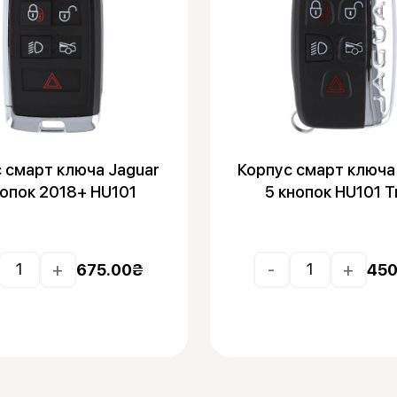
 смарт ключа Jaguar
Корпус смарт ключа
нопок 2018+ HU101
5 кнопок HU101 Т
+
-
+
675.00
₴
450