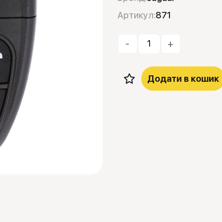
Артикул:
871
-
+
Додати в кошик