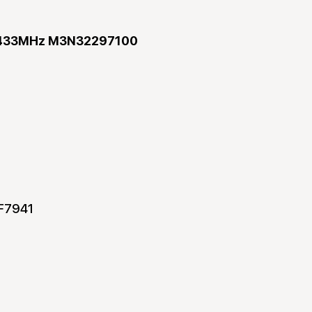
и 433MHz M3N32297100
CF7941