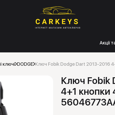
Акції 
і ключі
DODGE
Ключ Fobik Dodge Dart 2013-2016
Ключ Fobik 
4+1 кнопки
56046773A