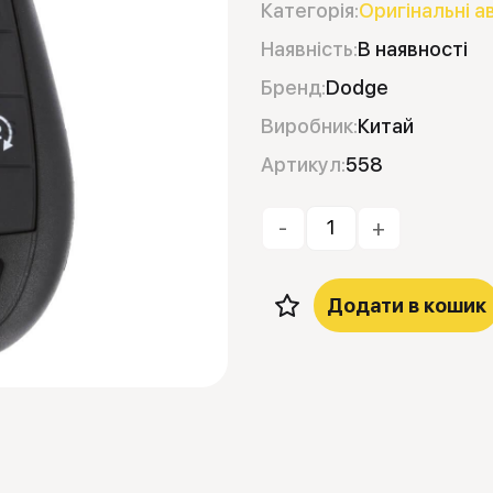
Категорія:
Оригінальні а
Наявність:
В наявності
Бренд:
Dodge
Виробник:
Китай
Артикул:
558
-
+
Додати в кошик