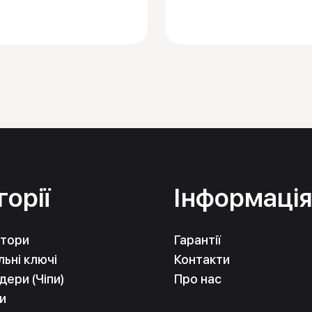
горії
Інформаці
тори
Гарантії
ьні ключі
Контакти
ери (Чіпи)
Про нас
и