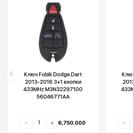
Ключ Fobik Dodge Dart
Ключ
2013-2016 3+1 кнопки
201
433MHz M3N32297100
433
56046771AA
-
+
-
6,750.00
₴