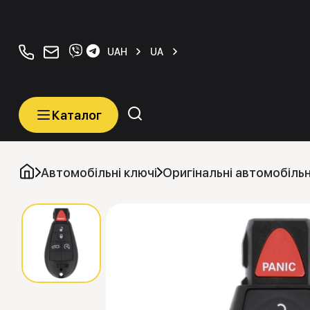
+380934077070
orders@carkeys.com.ua
UAH
UA
Каталог
Каталог
Категорії
Автомобільні ключі
Оригінальні автомобільн
Автомобільні ключі
Транспордери (Чіпи)
Програматори