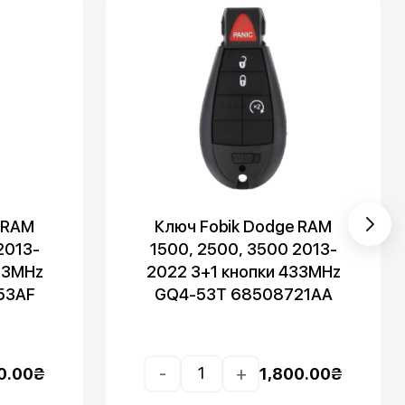
 RAM
Ключ Fobik Dodge RAM
2013-
1500, 2500, 3500 2013-
33MHz
2022 3+1 кнопки 433MHz
53AF
GQ4-53T 68508721AA
-
+
0.00
₴
1,800.00
₴