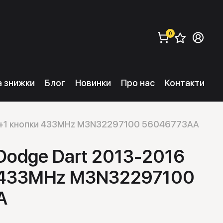
0
Збере
Ув
замовити (
0
) 
та знижки
Блог
Новинки
Про нас
Контакти
 4+1 кнопки 433MHz M3N32297100 56046773AA
Dodge Dart 2013-2016
 433MHz M3N32297100
A