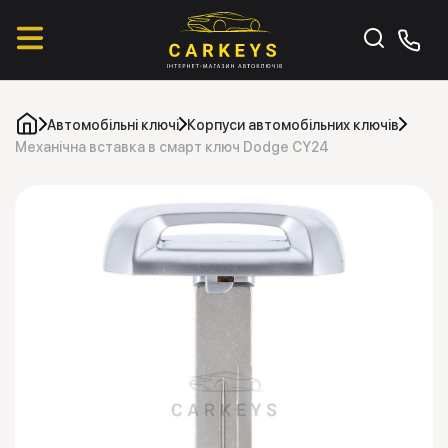
Автомобільні ключі
Корпуси автомобільних ключів
Механічна вставка в смарт ключ Dodge CY24