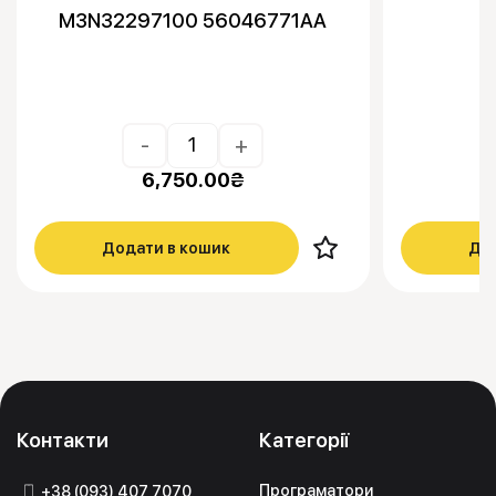
M3N32297100 56046771AA
-
+
6,750.00
₴
Додати в кошик
Дод
Контакти
Категорії
Програматори
+38 (093) 407 7070