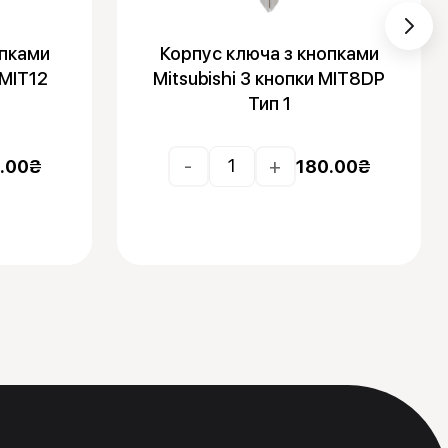
опками
Корпус ключа з кнопками
 MIT12
Mitsubishi 3 кнопки MIT8DP
Тип 1
-
+
.00
₴
180.00
₴