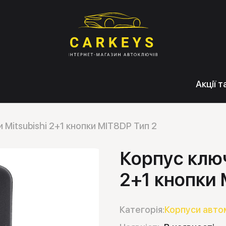
Акції 
 Mitsubishi 2+1 кнопки MIT8DP Тип 2
Корпус ключ
2+1 кнопки 
Категорія:
Корпуси авто