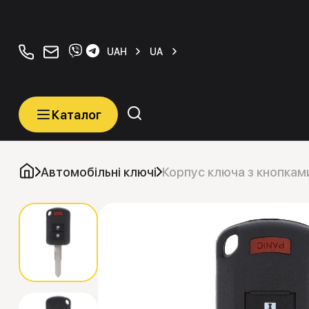
+380934077070
orders@carkeys.com.ua
UAH
UA
Каталог
Каталог
Категорії
Автомобільні ключі
Корпус ключа з кнопками
Автомобільні ключі
Транспордери (Чіпи)
Програматори