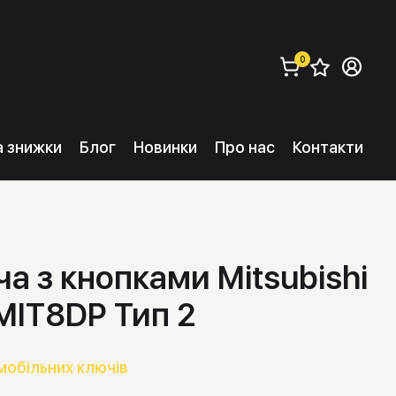
0
Збере
Ув
замовити (
0
) 
та знижки
Блог
Новинки
Про нас
Контакти
а з кнопками Mitsubishi
MIT8DP Тип 2
мобільних ключів