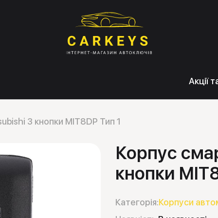
Акції 
ubishi 3 кнопки MIT8DP Тип 1
Корпус смар
кнопки MIT8
Категорія:
Корпуси авто