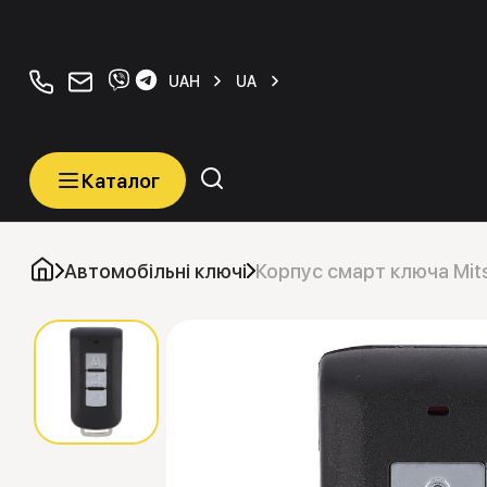
+380934077070
orders@carkeys.com.ua
UAH
UA
Каталог
Каталог
Категорії
Автомобільні ключі
Корпус смарт ключа Mits
Автомобільні ключі
Транспордери (Чіпи)
Програматори