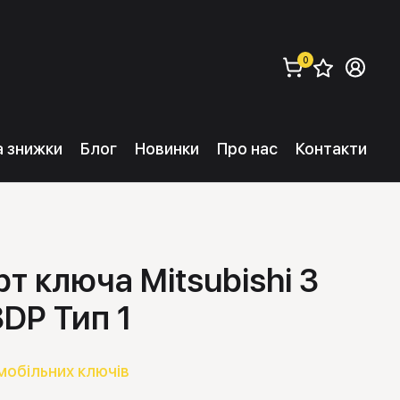
0
Збере
Ув
замовити (
0
) 
та знижки
Блог
Новинки
Про нас
Контакти
т ключа Mitsubishi 3
DP Тип 1
мобільних ключів