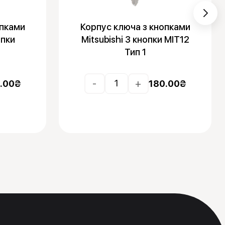
опками
Корпус ключа з кнопками
опки
Mitsubishi 3 кнопки MIT12
Тип 1
-
+
.00
₴
180.00
₴