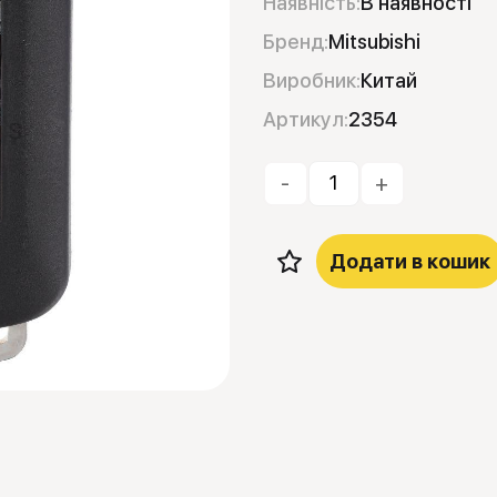
Наявність:
В наявності
Бренд:
Mitsubishi
Виробник:
Китай
Артикул:
2354
-
+
Додати в кошик