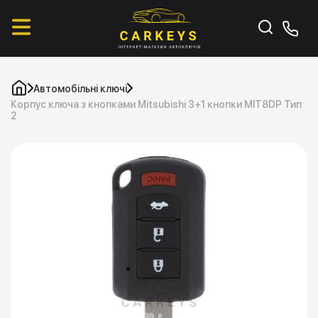
Автомобільні ключі
Корпус ключа з кнопками Mitsubishi 3+1 кнопки MIT8DP Тип
2