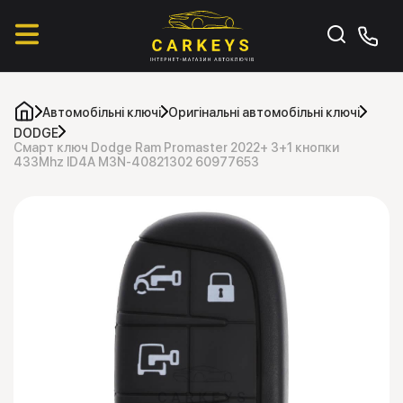
Автомобільні ключі
Оригінальні автомобільні ключі
DODGE
Смарт ключ Dodge Ram Promaster 2022+ 3+1 кнопки
433Mhz ID4A M3N-40821302 60977653