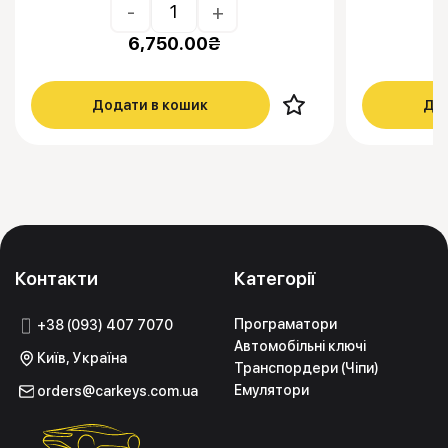
-
+
6,750.00
₴
Додати в кошик
Дод
Контакти
Категорії
Програматори
+38 (093) 407 7070
Автомобільні ключі
Київ, Україна
Транспордери (Чіпи)
Емулятори
orders@carkeys.com.ua